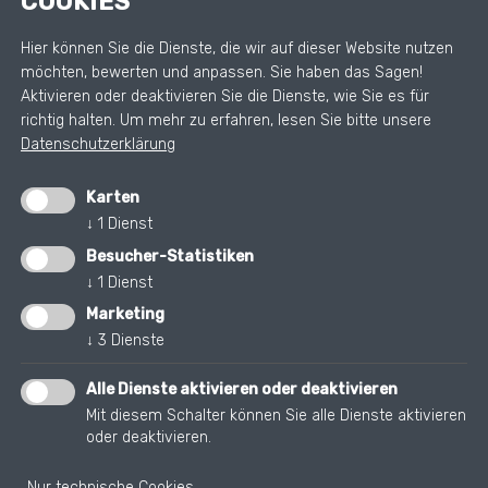
COOKIES
zustimmen, erlauben Sie
Hier können Sie die Dienste, die wir auf dieser Website nutzen
uns Daten von Dritt-
möchten, bewerten und anpassen. Sie haben das Sagen!
Anbieter-Servern (Google)
Aktivieren oder deaktivieren Sie die Dienste, wie Sie es für
zu laden.
richtig halten.
Um mehr zu erfahren, lesen Sie bitte unsere
Datenschutzerklärung
ZU DEN
PRIVACYEINSTELLUNGEN
Karten
↓
1
Dienst
Besucher-Statistiken
↓
1
Dienst
Marketing
DIAGNOSEZENTRUM OMEGA
↓
3
Dienste
Luis-Zuegg- Str. 38. 39100 Bozen
Alle Dienste aktivieren oder deaktivieren
+39 0471 086060
Mit diesem Schalter können Sie alle Dienste aktivieren
oder deaktivieren.
info@omegamed.it
Öffnungszeiten: Montag bis Donnerstag von 7:30
Nur technische Cookies