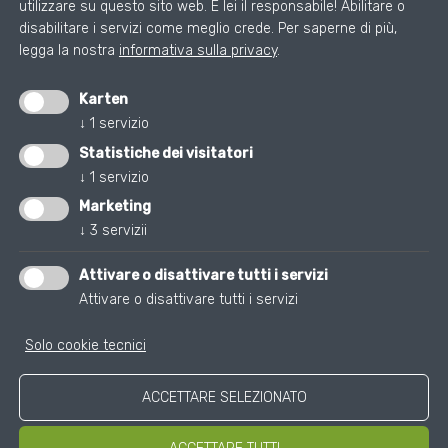
utilizzare su questo sito web. È lei il responsabile! Abilitare o
disabilitare i servizi come meglio crede.
Per saperne di più,
ZU DEN
legga la nostra
informativa sulla privacy
.
PRIVACYEINSTELLUNGEN
Karten
↓
1
servizio
Statistiche dei visitatori
↓
1
servizio
Marketing
CENTRO DIAGNOSTICO OMEGA
↓
3
servizii
Via Luis-Zuegg 38. 39100 Bolzano
+39 0471 086060
Attivare o disattivare tutti i servizi
Attivare o disattivare tutti i servizi
info@omegamed.it
Orario: Lunedi a Giovedi 7:30 - 16:30 Venerdì 7:30
Solo cookie tecnici
- 13:00
ACCETTARE SELEZIONATO
Cookies
Pagina iniziale
Impressum
Privacy