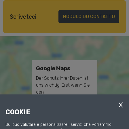
Scriveteci
MODULO DO CONTATTO
Google Maps
Der Schutz Ihrer Daten ist
uns wichtig. Erst wenn Sie
den
Datenschutzbestimmungen
zustimmen, erlauben Sie
COOKIE
uns Daten von Dritt-
Anbieter-Servern (Google)
Qui può valutare e personalizzare i servizi che vorremmo
zu laden.