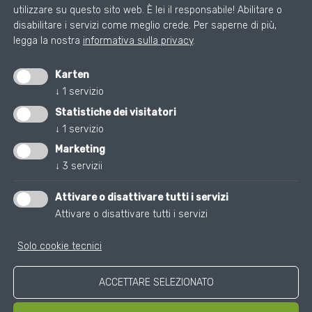
utilizzare su questo sito web. È lei il responsabile! Abilitare o
disabilitare i servizi come meglio crede.
Per saperne di più,
ZU DEN
legga la nostra
informativa sulla privacy
.
PRIVACYEINSTELLUNGEN
Karten
↓
1
servizio
Statistiche dei visitatori
↓
1
servizio
Marketing
CENTRO DIAGNOSTICO OMEGA
↓
3
servizii
Via Luis-Zuegg 38. 39100 Bolzano
+39 0471 086060
Attivare o disattivare tutti i servizi
Attivare o disattivare tutti i servizi
info@omegamed.it
Orario: Lunedi a Giovedi 7:30 - 16:30 Venerdì 7:30
Solo cookie tecnici
- 13:00
ACCETTARE SELEZIONATO
Cookies
Pagina iniziale
Impressum
Privacy